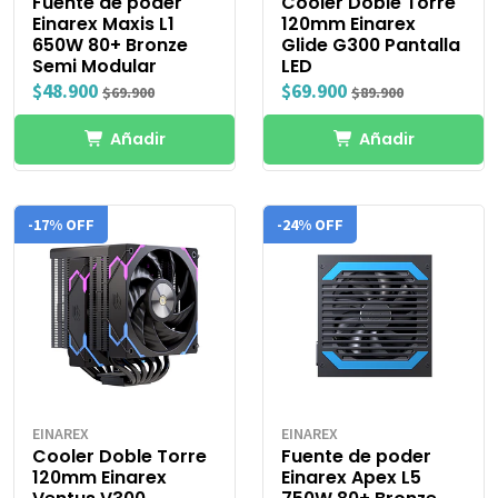
Fuente de poder
Cooler Doble Torre
Einarex Maxis L1
120mm Einarex
650W 80+ Bronze
Glide G300 Pantalla
Semi Modular
LED
$48.900
$69.900
$69.900
$89.900
Añadir
Añadir
-17% OFF
-24% OFF
EINAREX
EINAREX
Cooler Doble Torre
Fuente de poder
120mm Einarex
Einarex Apex L5