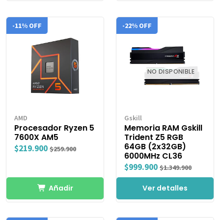
-11% OFF
-22% OFF
NO DISPONIBLE
AMD
Gskill
Procesador Ryzen 5
Memoria RAM Gskill
7600X AM5
Trident Z5 RGB
64GB (2x32GB)
$219.900
$259.900
6000MHz CL36
$999.900
$1.349.900
Añadir
Ver detalles