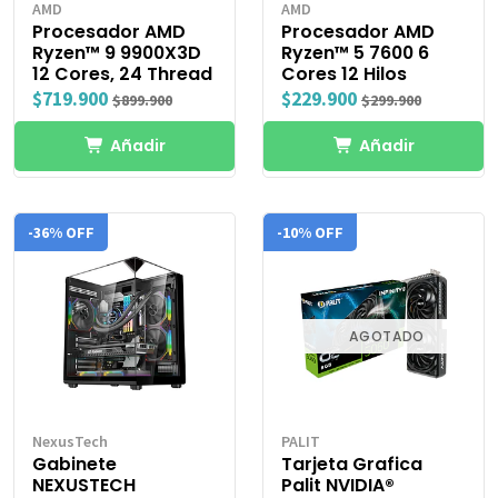
AMD
AMD
Procesador AMD
Procesador AMD
Ryzen™ 9 9900X3D
Ryzen™ 5 7600 6
12 Cores, 24 Thread
Cores 12 Hilos
$719.900
$229.900
$899.900
$299.900
Añadir
Añadir
-36% OFF
-10% OFF
AGOTADO
NexusTech
PALIT
Gabinete
Tarjeta Grafica
NEXUSTECH
Palit NVIDIA®