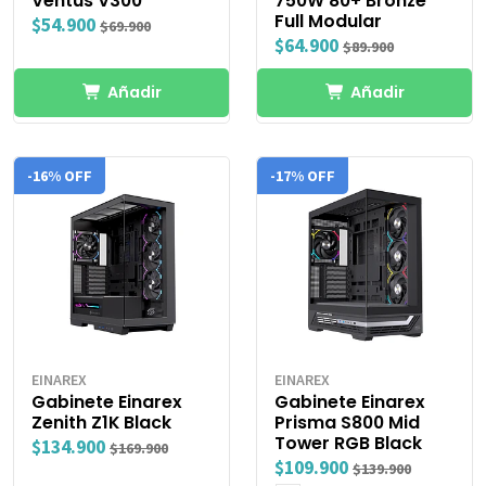
Ventus V300
750W 80+ Bronze
Full Modular
$54.900
$69.900
$64.900
$89.900
Añadir
Añadir
-16% OFF
-17% OFF
EINAREX
EINAREX
Gabinete Einarex
Gabinete Einarex
Zenith Z1K Black
Prisma S800 Mid
Tower RGB Black
$134.900
$169.900
$109.900
$139.900