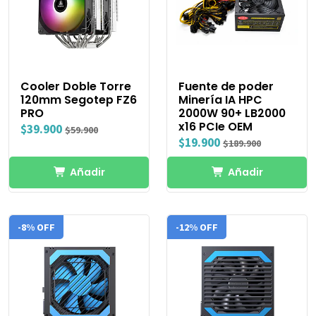
Cooler Doble Torre
Fuente de poder
120mm Segotep FZ6
Minería IA HPC
PRO
2000W 90+ LB2000
x16 PCIe OEM
$39.900
$59.900
$19.900
$189.900
Añadir
Añadir
-8% OFF
-12% OFF