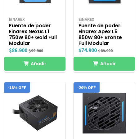
EINAREX
EINAREX
Fuente de poder
Fuente de poder
Einarex Nexus L1
Einarex Apex L5
750W 80+ Gold Full
850W 80+ Bronze
Modular
Full Modular
$86.900
$74.900
$99.900
$89.900
Añadir
Añadir
-18% OFF
-20% OFF