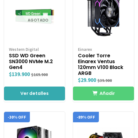
AGOTADO
Western Digital
Einarex
SSD WD Green
Cooler Torre
SN3000 NVMe M.2
Einarex Ventus
Gen4
120mm V100 Black
ARGB
$139.900
$169.900
$29.900
$39.900
Ver detalles
Añadir
-30% OFF
-89% OFF