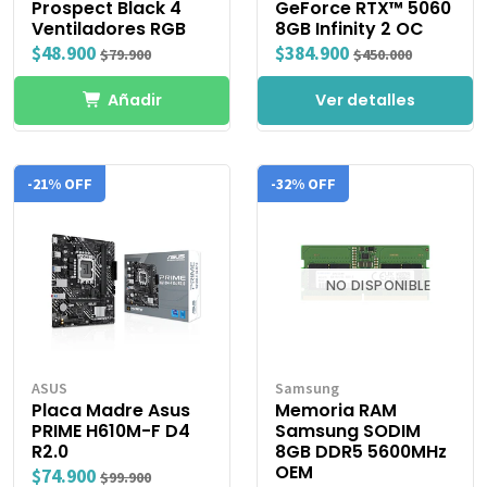
Prospect Black 4
GeForce RTX™ 5060
Ventiladores RGB
8GB Infinity 2 OC
$48.900
$384.900
$79.900
$450.000
Añadir
Ver detalles
-21% OFF
-32% OFF
NO DISPONIBLE
ASUS
Samsung
Placa Madre Asus
Memoria RAM
PRIME H610M-F D4
Samsung SODIM
R2.0
8GB DDR5 5600MHz
OEM
$74.900
$99.900