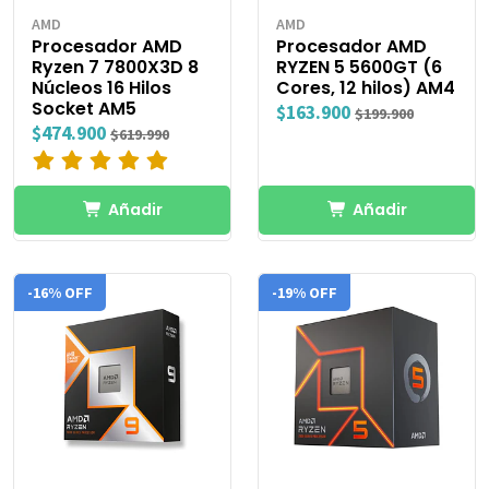
AMD
AMD
Procesador AMD
Procesador AMD
Ryzen 7 7800X3D 8
RYZEN 5 5600GT (6
Núcleos 16 Hilos
Cores, 12 hilos) AM4
Socket AM5
$163.900
$199.900
$474.900
$619.990
Añadir
Añadir
-16% OFF
-19% OFF