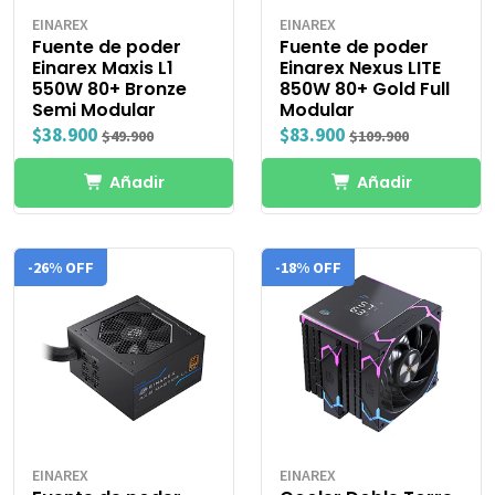
EINAREX
EINAREX
Fuente de poder
Fuente de poder
Einarex Maxis L1
Einarex Nexus LITE
550W 80+ Bronze
850W 80+ Gold Full
Semi Modular
Modular
$38.900
$83.900
$49.900
$109.900
Añadir
Añadir
-26% OFF
-18% OFF
EINAREX
EINAREX