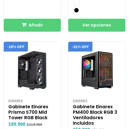
Añadir
Ver opciones
-18% OFF
-21% OFF
EINAREX
EINAREX
Gabinete Einarex
Gabinete Einarex
Prisma S700 Mid
PM400 Black RGB 3
Tower RGB Black
Ventiladores
Incluidos
$89.900
$114.900