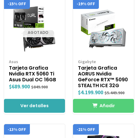
-15% OFF
-19% OFF
AGOTADO
Asus
Gigabyte
Tarjeta Grafica
Tarjeta Grafica
Nvidia RTX 5060 Ti
AORUS Nvidia
Asus Dual OC 16GB
GeForce RTX™ 5090
STEALTH ICE 32G
$689.900
$849.900
$4.199.900
$5.449.900
Ver detalles
Añadir
-13% OFF
-21% OFF