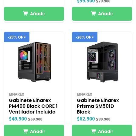
$59.900
$79.900
Añadir
Añadir
-25% OFF
-26% OFF
EINAREX
EINAREX
Gabinete Einarex
Gabinete Einarex
PM400 Black CORE 1
Prisma SM501D
Ventilador Incluido
Black
$49.900
$62.900
$69.900
$89.900
Añadir
Añadir