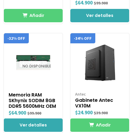
$64.900
$99.900
Añadir
Ver detalles
-32% OFF
-34% OFF
NO DISPONIBLE
Memoria RAM
Antec
Gabinete Antec
SKhynix SODIM 8GB
VX10M
DDR5 5600MHz OEM
$24.900
$64.900
$39.900
$99.900
Ver detalles
Añadir