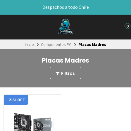
Despachos a todo Chile
0
Inicio
Componentes PC
Placas Madres
Placas Madres
Filtros
-21% OFF