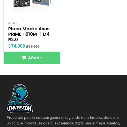
ASUS
Placa Madre Asus
PRIME H610M-F D4
R2.0
$74.900
$99.900
Añadir
Prepárate para la invasión gamer más grande de la historia, donde lo
único que importa, es que tu experiencia digital sea la mejor. Atentos,