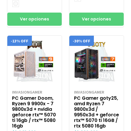
Ver opciones
Ver opciones
-13% OFF
-30% OFF
INVASIONGAMER
INVASIONGAMER
PC Gamer Doom,
PC Gamer goty25,
Ryzen 9 9900x - 7
amd Ryzen 7
9800x3d + nvidia
9800x3d /
geforce rtx™ 5070
9950x3d + geforce
ti 16gb / rtx™ 5080
rtx™ 5070 ti 16GB /
16gb
rtx 5080 16gb