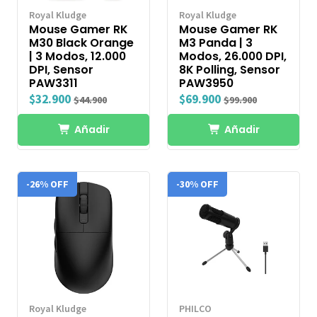
Royal Kludge
Royal Kludge
Mouse Gamer RK
Mouse Gamer RK
M30 Black Orange
M3 Panda | 3
| 3 Modos, 12.000
Modos, 26.000 DPI,
DPI, Sensor
8K Polling, Sensor
PAW3311
PAW3950
$32.900
$69.900
$44.900
$99.900
Añadir
Añadir
-26% OFF
-30% OFF
Royal Kludge
PHILCO