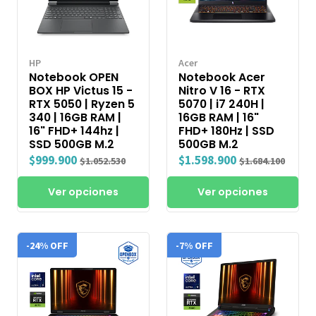
HP
Acer
Notebook OPEN
Notebook Acer
BOX HP Victus 15 -
Nitro V 16 - RTX
RTX 5050 | Ryzen 5
5070 | i7 240H |
340 | 16GB RAM |
16GB RAM | 16"
16" FHD+ 144hz |
FHD+ 180Hz | SSD
SSD 500GB M.2
500GB M.2
$999.900
$1.598.900
$1.052.530
$1.684.100
Ver opciones
Ver opciones
-24% OFF
-7% OFF