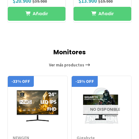
$20.900
$13.900
$39.900
$19.900
Añadir
Añadir
Monitores
Ver más productos
-33% OFF
-15% OFF
NO DISPONIBLE
NEWGEN
Gigabyte