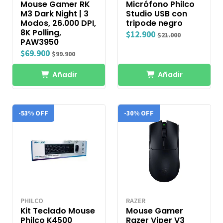
Mouse Gamer RK
Micrófono Philco
M3 Dark Night | 3
Studio USB con
Modos, 26.000 DPI,
tripode negro
8K Polling,
$12.900
$21.000
PAW3950
$69.900
$99.900
Añadir
Añadir
-53% OFF
-30% OFF
PHILCO
RAZER
Kit Teclado Mouse
Mouse Gamer
Philco K4500
Razer Viper V3