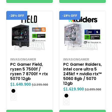
-28% OFF
-19% OFF
INVASIONGAMER
INVASIONGAMER
PC Gamer Field,
PC Gamer Raiders,
ryzen 5 7500f /
intel core ultra 5
ryzen 7 8700f + rtx
245kf + nvidia rtx™
5070 12gb
5060 8gb / 5070
12gb
$1.649.900
$2.399.900
$1.619.900
$2.099.900