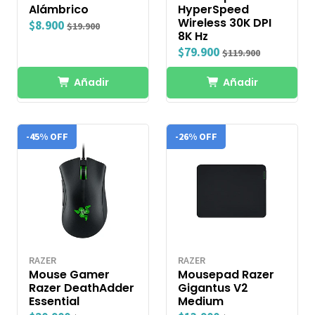
Alámbrico
HyperSpeed
Wireless 30K DPI
$8.900
$19.900
8K Hz
$79.900
$119.900
Añadir
Añadir
-45% OFF
-26% OFF
RAZER
RAZER
Mouse Gamer
Mousepad Razer
Razer DeathAdder
Gigantus V2
Essential
Medium