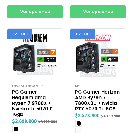
Ver opciones
Ver opciones
-32% OFF
-15% OFF
INVASIONGAMER
MSI
PC Gamer
PC Gamer Horizon
Requiem amd
AMD Ryzen 7
Ryzen 7 9700X +
7800X3D + Nvidia
Nvidia rtx 5070 Ti
RTX 5070 Ti 16GB
16gb
$2.573.900
$3.199.900
$2.699.900
$4.199.900