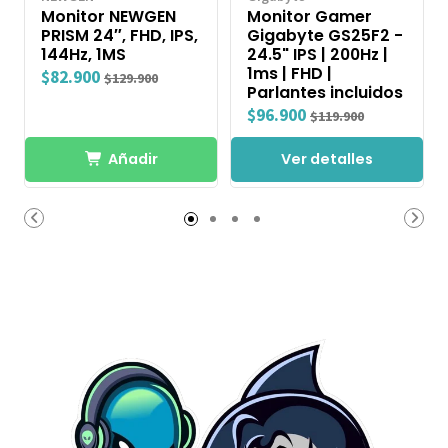
Monitor NEWGEN
Monitor Gamer
PRISM 24″, FHD, IPS,
Gigabyte GS25F2 -
144Hz, 1MS
24.5" IPS | 200Hz |
1ms | FHD |
$82.900
$129.900
Parlantes incluidos
$96.900
$119.900
Añadir
Ver detalles