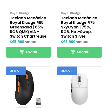
Royal Kludge
Royal Kludge
Teclado Mecánico
Teclado Mecánico
Royal Kludge R65
Royal Kludge R75
Greensand | 65%
SkyCyan | 75%,
RGB QMK/VIA –
RGB, Hot-Swap,
Switch Chartreuse
Switch Silver
$65.900
$65.900
$89.900
$89.900
Añadir
Añadir
-23% OFF
-26% OFF