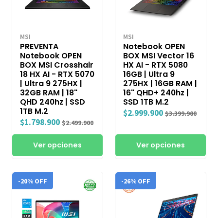
MSI
MSI
PREVENTA
Notebook OPEN
Notebook OPEN
BOX MSI Vector 16
BOX MSI Crosshair
HX AI - RTX 5080
18 HX AI - RTX 5070
16GB | Ultra 9
| Ultra 9 275HX |
275HX | 16GB RAM |
32GB RAM | 18"
16" QHD+ 240hz |
QHD 240hz | SSD
SSD 1TB M.2
1TB M.2
$2.999.900
$3.399.900
$1.798.900
$2.499.900
Ver opciones
Ver opciones
-20% OFF
-26% OFF