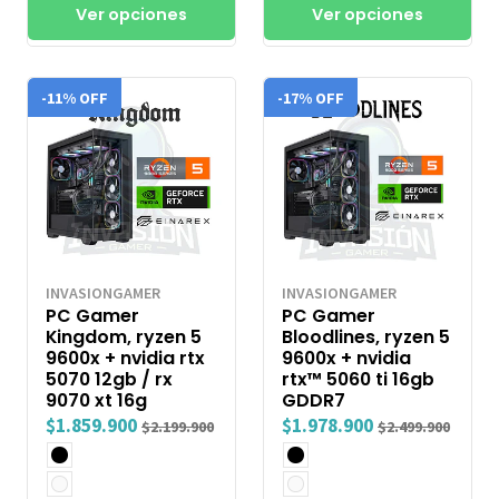
Ver opciones
Ver opciones
-11% OFF
-17% OFF
INVASIONGAMER
INVASIONGAMER
PC Gamer
PC Gamer
Kingdom, ryzen 5
Bloodlines, ryzen 5
9600x + nvidia rtx
9600x + nvidia
5070 12gb / rx
rtx™ 5060 ti 16gb
9070 xt 16g
GDDR7
$1.859.900
$1.978.900
$2.199.900
$2.499.900