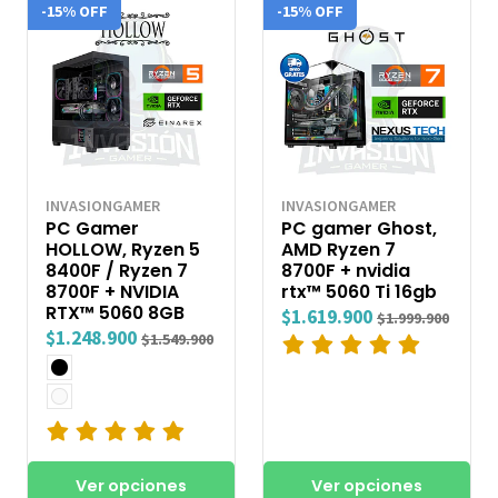
-15% OFF
-15% OFF
INVASIONGAMER
INVASIONGAMER
PC Gamer
PC gamer Ghost,
HOLLOW, Ryzen 5
AMD Ryzen 7
8400F / Ryzen 7
8700F + nvidia
8700F + NVIDIA
rtx™ 5060 Ti 16gb
RTX™ 5060 8GB
$1.619.900
$1.999.900
$1.248.900
$1.549.900
Ver opciones
Ver opciones