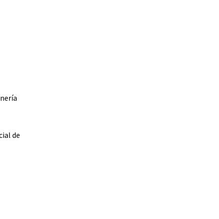
nería
ial de