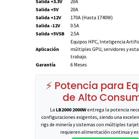
Salida +3.3V
20A
Salida +5V
20A
Salida +12V
170A (Hasta 1740W)
Salida -12V
0.5A
Salida +5VSB
2.5A
Equipos HPC, Inteligencia Artific
Aplicación
múltiples GPU, servidores y esta
trabajo.
Garantía
6 Meses
⚡ Potencia para E
de Alto Consu
La
LB2000 2000W
entrega la potencia nece
configuraciones exigentes, siendo una excele
rigs de minería y sistemas con múltiples tarjet
requieren alimentación continua y es