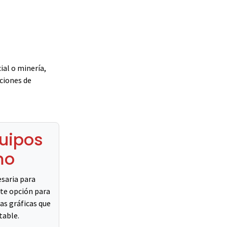
ial o minería,
ciones de
quipos
mo
saria para
nte opción para
as gráficas que
table.