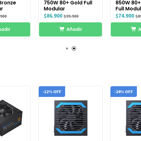
Bronze
750W 80+ Gold Full
850W 80+
ar
Modular
Full Modu
$86.900
$74.900
.900
$99.900
$8
adir
Añadir
A
-12% OFF
-24% OFF