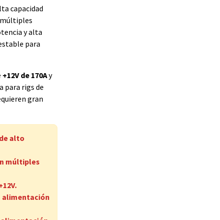
lta capacidad
 múltiples
otencia y alta
estable para
e
+12V de 170A
y
a para rigs de
equieren gran
de alto
n múltiples
+12V.
a alimentación