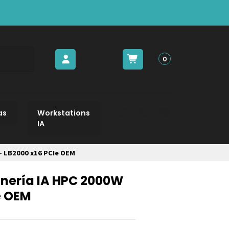
Acceder
$0
0
as
Workstations
IA
+ LB2000 x16 PCIe OEM
inería IA HPC 2000W
e OEM