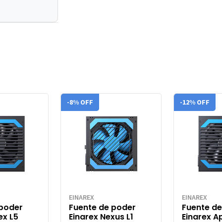
-8% OFF
-12% OFF
EINAREX
EINAREX
 poder
Fuente de poder
Fuente de
ex L5
Einarex Nexus L1
Einarex A