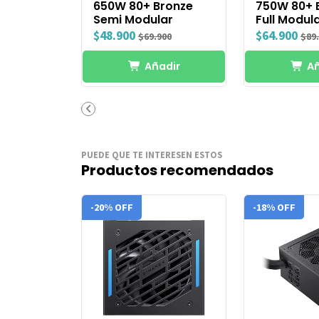
650W 80+ Bronze
750W 80+ 
Semi Modular
Full Modul
$48.900
$64.900
$69.900
$89
Añadir
Añ
PUEDE QUE TE INTERESEN ESTOS
Productos recomendados
-20% OFF
-18% OFF