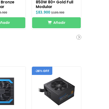
 Bronze
850W 80+ Gold Full
lar
Modular
$83.900
9.900
$109.900
ñadir
Añadir
-26% OFF