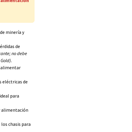
, alimentación
 de minería y
pérdidas de
cante; no debe
 Gold).
 alimentar
 eléctricas de
ideal para
r alimentación
los chasis para