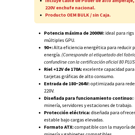
Incluye cable de Poder de alto amperaje
220V enchufe nacional.
Producto OEM BULK / sin Caja.
Potencia máxima de 2000W:
ideal para rigs
múltiples GPU.
90+:
Alta eficiencia energética para reducir 
energía.
(Corresponde al etiquetado del fabri
confundirse con la certificación oficial 80 PLUS
Riel +12V de 170A:
excelente capacidad para
tarjetas gráficas de alto consumo.
Entrada de 180~264V:
optimizada para redes
220V.
Diseñada para funcionamiento continuo:
minería, servidores y estaciones de trabajo.
Protección eléctrica:
diseñada para ofrece
estable bajo cargas elevadas.
Formato ATX:
compatible con la mayoría de 
minería y gabinetes compatibles.