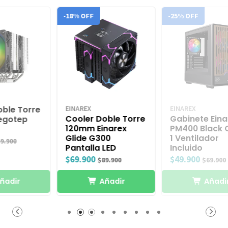
-18% OFF
-25% OFF
EINAREX
EINAREX
Cooler Doble Torre
Gabinete Einarex
120mm Einarex
PM400 Black CORE
Glide G300
1 Ventilador
Pantalla LED
Incluido
$69.900
$49.900
$89.900
$69.900
Añadir
Añadir