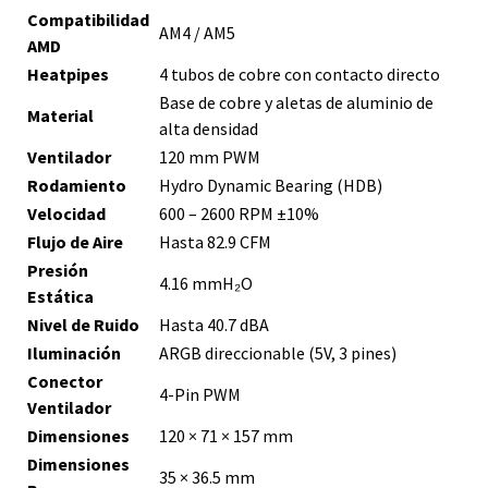
Compatibilidad
AM4 / AM5
AMD
Heatpipes
4 tubos de cobre con contacto directo
Base de cobre y aletas de aluminio de
Material
alta densidad
Ventilador
120 mm PWM
Rodamiento
Hydro Dynamic Bearing (HDB)
Velocidad
600 – 2600 RPM ±10%
Flujo de Aire
Hasta 82.9 CFM
Presión
4.16 mmH₂O
Estática
Nivel de Ruido
Hasta 40.7 dBA
Iluminación
ARGB direccionable (5V, 3 pines)
Conector
4-Pin PWM
Ventilador
Dimensiones
120 × 71 × 157 mm
Dimensiones
35 × 36.5 mm