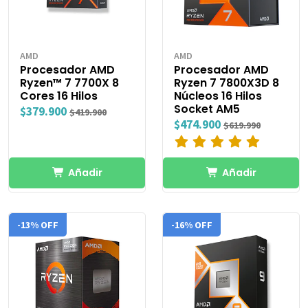
AMD
AMD
Procesador AMD
Procesador AMD
Ryzen™ 7 7700X 8
Ryzen 7 7800X3D 8
Cores 16 Hilos
Núcleos 16 Hilos
Socket AM5
$379.900
$419.900
$474.900
$619.990
Añadir
Añadir
-13% OFF
-16% OFF