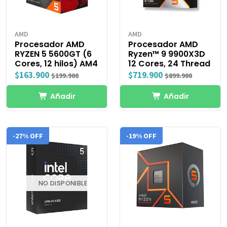
AMD
AMD
Procesador AMD
Procesador AMD
RYZEN 5 5600GT (6
Ryzen™ 9 9900X3D
Cores, 12 hilos) AM4
12 Cores, 24 Thread
$163.900
$719.900
$199.900
$899.900
Añadir
Añadir
-27% OFF
-19% OFF
NO DISPONIBLE