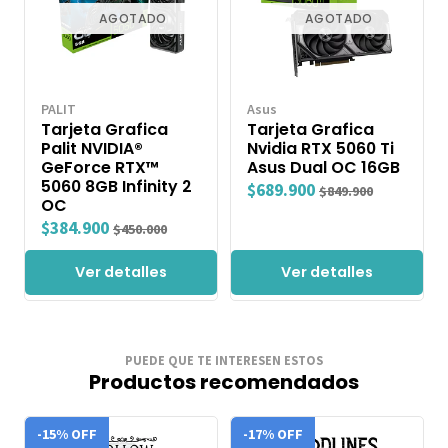
AGOTADO
AGOTADO
PALIT
Asus
Tarjeta Grafica
Tarjeta Grafica
Palit NVIDIA®
Nvidia RTX 5060 Ti
GeForce RTX™
Asus Dual OC 16GB
5060 8GB Infinity 2
$689.900
$849.900
OC
$384.900
$450.000
Ver detalles
Ver detalles
PUEDE QUE TE INTERESEN ESTOS
Productos recomendados
-15% OFF
-17% OFF