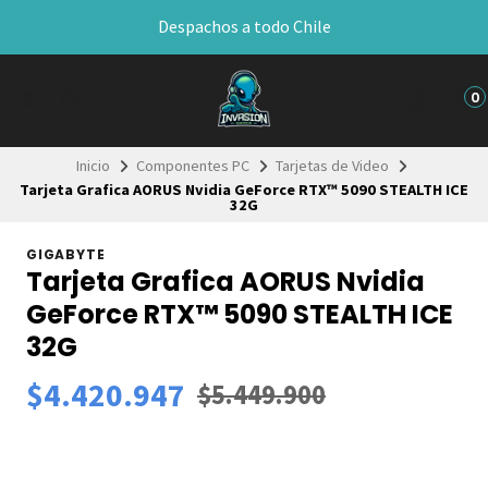
Despachos a todo Chile
0
Inicio
Componentes PC
Tarjetas de Video
Tarjeta Grafica AORUS Nvidia GeForce RTX™ 5090 STEALTH ICE
32G
GIGABYTE
Tarjeta Grafica AORUS Nvidia
GeForce RTX™ 5090 STEALTH ICE
32G
$4.420.947
$5.449.900