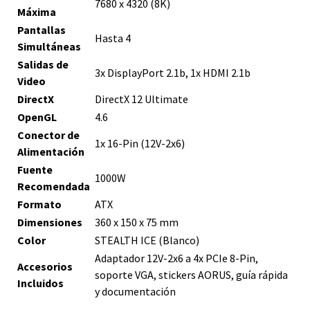
7680 x 4320 (8K)
Máxima
Pantallas
Hasta 4
Simultáneas
Salidas de
3x DisplayPort 2.1b, 1x HDMI 2.1b
Video
DirectX
DirectX 12 Ultimate
OpenGL
4.6
Conector de
1x 16-Pin (12V-2x6)
Alimentación
Fuente
1000W
Recomendada
Formato
ATX
Dimensiones
360 x 150 x 75 mm
Color
STEALTH ICE (Blanco)
Adaptador 12V-2x6 a 4x PCIe 8-Pin,
Accesorios
soporte VGA, stickers AORUS, guía rápida
Incluidos
y documentación