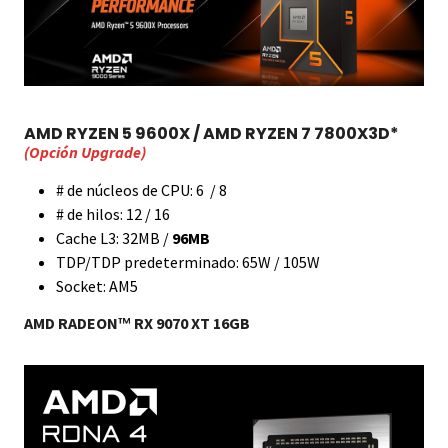
AMD RYZEN 5 9600X / AMD RYZEN 7 7800X3D*
(Opción Upgrade)
# de núcleos de CPU: 6 / 8
# de hilos: 12 / 16
Cache L3: 32MB /
96MB
TDP/TDP predeterminado: 65W / 105W
Socket: AM5
™
AMD RADEON
RX 9070 XT 16GB