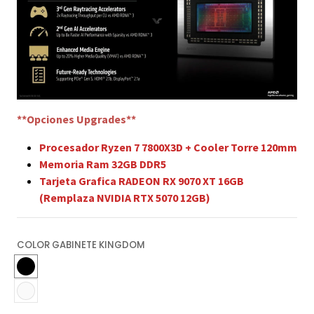
**Opciones Upgrades**
Procesador Ryzen 7 7800X3D + Cooler Torre 120mm
Memoria Ram 32GB DDR5
Tarjeta Grafica RADEON RX 9070 XT 16GB
(Remplaza NVIDIA RTX 5070 12GB)
COLOR GABINETE KINGDOM