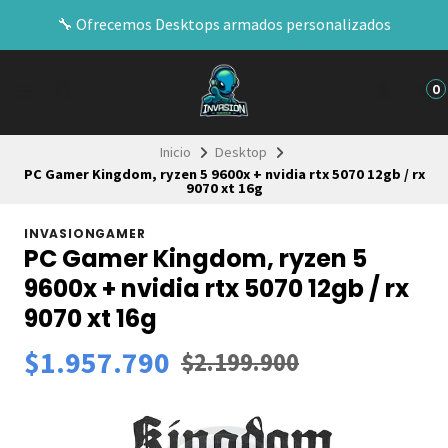
🔧​ Ofrecemos Desktops armados personalizados
0
Inicio
Desktop
PC Gamer Kingdom, ryzen 5 9600x + nvidia rtx 5070 12gb / rx
9070 xt 16g
INVASIONGAMER
PC Gamer Kingdom, ryzen 5
9600x + nvidia rtx 5070 12gb / rx
9070 xt 16g
$1.957.790
$2.199.900