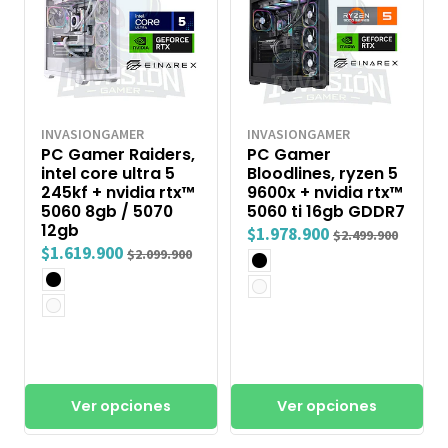
INVASIONGAMER
INVASIONGAMER
PC Gamer Raiders,
PC Gamer
intel core ultra 5
Bloodlines, ryzen 5
245kf + nvidia rtx™
9600x + nvidia rtx™
5060 8gb / 5070
5060 ti 16gb GDDR7
12gb
$1.978.900
$2.499.900
$1.619.900
$2.099.900
Ver opciones
Ver opciones