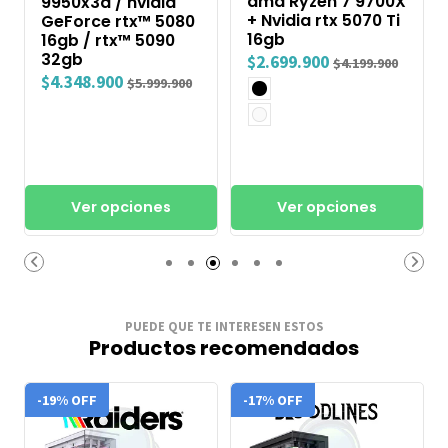
amd Ryzen 7 9700X
9950x3d / nvidia
+ Nvidia rtx 5070 Ti
GeForce rtx™ 5080
16gb
16gb / rtx™ 5090
32gb
$2.699.900
$4.199.900
$4.348.900
$5.999.900
Ver opciones
Ver opciones
PUEDE QUE TE INTERESEN ESTOS
Productos recomendados
-19% OFF
-17% OFF