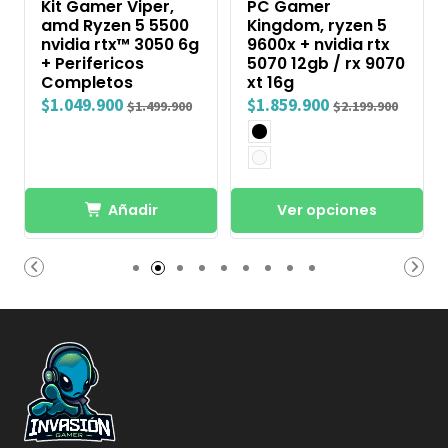
Kit Gamer Viper,
PC Gamer
amd Ryzen 5 5500
Kingdom, ryzen 5
nvidia rtx™ 3050 6g
9600x + nvidia rtx
+ Perifericos
5070 12gb / rx 9070
Completos
xt 16g
$1.049.900
$1.859.900
$1.499.900
$2.199.900
Añadir
Ver opciones