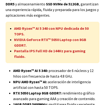
DDR5
y almacenamiento
SSD NVMe de 512GB
, garantizan
una experiencia rápida, fluida y preparada para los juegos y
aplicaciones más exigentes.
AMD Ryzen™ AI 5 340 con NPU dedicada de 50
TOPS.
NVIDIA GeForce RTX™ 5050 Laptop con 8GB
GDDR7.
Pantalla IPS Full HD de 144Hz para gaming
fluido.
AMD Ryzen™ AI 5 340:
procesador de 6 núcleos y 12
hilos con frecuencia de hasta 4.8 GHz.
NPU AMD Ryzen™ AI:
aceleración de inteligencia
artificial con hasta 50 TOPS.
RTX 5050 Laptop 8GB GDDR7:
rendimiento gráfico
avanzado para gaming AAA y creación de contenido.
16GB DDR5 5600MHz:
multitarea fluida y excelente