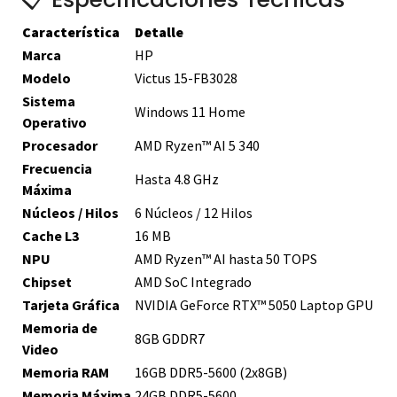
Característica
Detalle
Marca
HP
Modelo
Victus 15-FB3028
Sistema
Windows 11 Home
Operativo
Procesador
AMD Ryzen™ AI 5 340
Frecuencia
Hasta 4.8 GHz
Máxima
Núcleos / Hilos
6 Núcleos / 12 Hilos
Cache L3
16 MB
NPU
AMD Ryzen™ AI hasta 50 TOPS
Chipset
AMD SoC Integrado
Tarjeta Gráfica
NVIDIA GeForce RTX™ 5050 Laptop GPU
Memoria de
8GB GDDR7
Video
Memoria RAM
16GB DDR5-5600 (2x8GB)
Memoria Máxima
24GB DDR5-5600