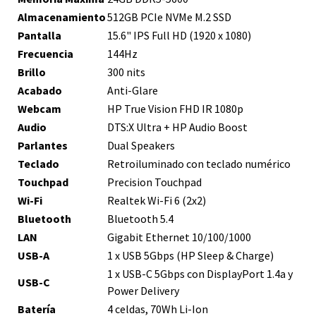
Almacenamiento
512GB PCIe NVMe M.2 SSD
Pantalla
15.6" IPS Full HD (1920 x 1080)
Frecuencia
144Hz
Brillo
300 nits
Acabado
Anti-Glare
Webcam
HP True Vision FHD IR 1080p
Audio
DTS:X Ultra + HP Audio Boost
Parlantes
Dual Speakers
Teclado
Retroiluminado con teclado numérico
Touchpad
Precision Touchpad
Wi-Fi
Realtek Wi-Fi 6 (2x2)
Bluetooth
Bluetooth 5.4
LAN
Gigabit Ethernet 10/100/1000
USB-A
1 x USB 5Gbps (HP Sleep & Charge)
1 x USB-C 5Gbps con DisplayPort 1.4a y
USB-C
Power Delivery
Batería
4 celdas, 70Wh Li-Ion