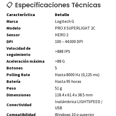
📋 Especificaciones Técnicas
Característica
Detalle
Marca
Logitech G
Modelo
PRO X SUPERLIGHT 2C
Sensor
HERO 2
DPI
100 – 44.000 DPI
Velocidad de
>888 IPS
seguimiento
Aceleración máxima
>88 G
Botones
5
Polling Rate
Hasta 8000 Hz (0,125 ms)
Batería
Hasta 95 horas
Peso
51 g
Dimensiones
118.4 x 61.4 x 38.5 mm
Inalámbrica LIGHTSPEED /
Conectividad
USB
Compatibilidad
Windows 10 o superior