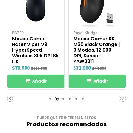
RAZER
Royal Kludge
Mouse Gamer
Mouse Gamer RK
Razer Viper V3
M30 Black Orange |
HyperSpeed
3 Modos, 12.000
Wireless 30K DPI 8K
DPI, Sensor
Hz
PAW3311
$79.900
$32.900
$119.900
$44.900
Añadir
Añadir
PUEDE QUE TE INTERESEN ESTOS
Productos recomendados