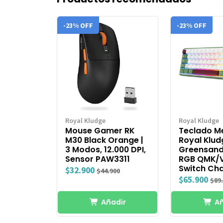
-23% OFF
-23% OFF
Royal Kludge
Royal Kludge
Mouse Gamer RK
Teclado M
M30 Black Orange |
Royal Klud
3 Modos, 12.000 DPI,
Greensand
Sensor PAW3311
RGB QMK/V
Switch Ch
$32.900
$44.900
$65.900
$89
Añadir
Añ