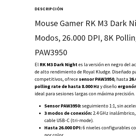
DESCRIPCIÓN
Mouse Gamer RK M3 Dark Nig
Modos, 26.000 DPI, 8K Pollin
PAW3950
El
RK M3 Dark Night
es la versión en negro del
de alto rendimiento de Royal Kludge. Diseñado p
competitivos, ofrece
sensor PAW3950
, hasta
26.
polling rate de hasta 8.000 Hz
y diseño
ergonóm
ideal para sesiones largas con máxima precisión.
Sensor PAW3950:
seguimiento 1:1, sin aceler
3 modos de conexión:
2.4 GHz inalámbrico,
cable USB-C (tri-mode).
Hasta 26.000 DPI:
6 niveles configurables c
por color.