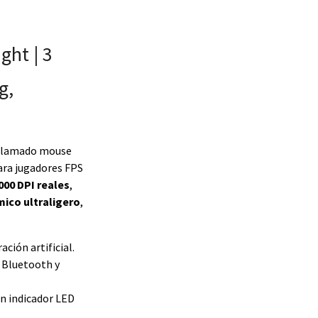
ht | 3
g,
 aclamado mouse
ara jugadores FPS
000 DPI reales
,
ico ultraligero
,
ación artificial.
 Bluetooth y
on indicador LED