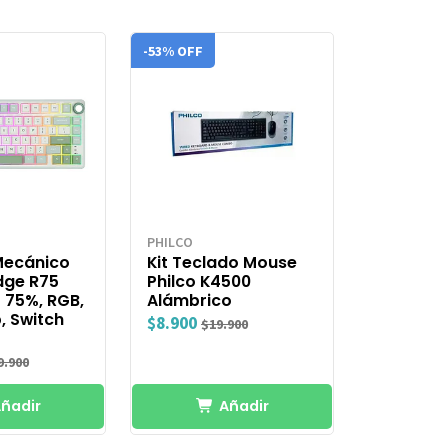
-53% OFF
PHILCO
Mecánico
Kit Teclado Mouse
dge R75
Philco K4500
 75%, RGB,
Alámbrico
, Switch
$8.900
$19.900
9.900
ñadir
Añadir