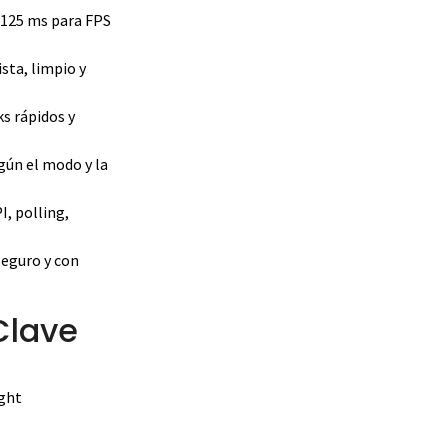
,125 ms para FPS
ta, limpio y
ks rápidos y
ún el modo y la
I, polling,
seguro y con
Clave
ght