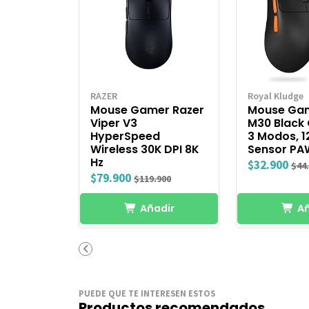
RAZER
Royal Kludge
Mouse Gamer Razer
Mouse Ga
Viper V3
M30 Black 
HyperSpeed
3 Modos, 1
Wireless 30K DPI 8K
Sensor PA
Hz
$32.900
$44
$79.900
$119.900
Añadir
Añ
PUEDE QUE TE INTERESEN ESTOS
Productos recomendados