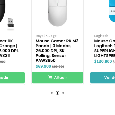
A
Royal Kludge
Logitech
mer RK
Mouse Gamer RK M3
Mouse G
Orange |
Panda | 3 Modos,
Logitech 
2.000 DPI,
26.000 DPI, 8K
SUPERLIG
W3311
Polling, Sensor
LIGHTSPEE
PAW3950
$130.900
.900
$
$69.900
$99.900
adir
Añadir
Ver d