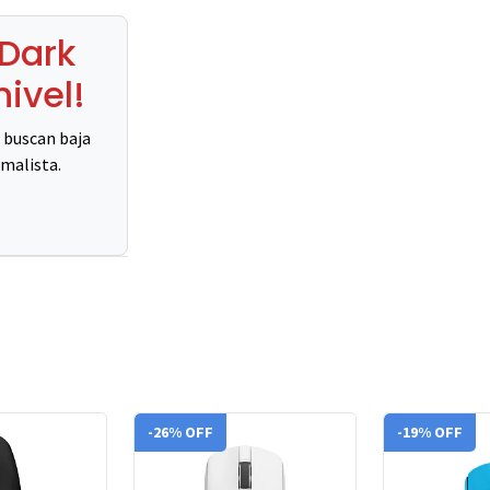
 Dark
nivel!
 buscan baja
imalista.
-26% OFF
-19% OFF