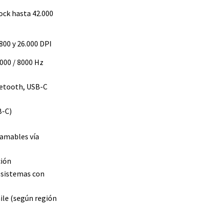
ock hasta 42.000
.800 y 26.000 DPI
4000 / 8000 Hz
uetooth, USB-C
B-C)
ramables vía
ción
 sistemas con
ile (según región