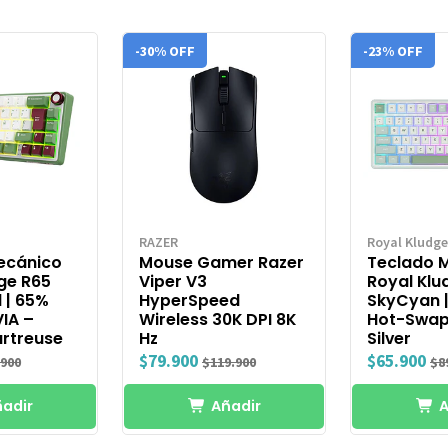
-30% OFF
-23% OFF
RAZER
Royal Kludge
ecánico
Mouse Gamer Razer
Teclado 
ge R65
Viper V3
Royal Klu
 | 65%
HyperSpeed
SkyCyan |
IA –
Wireless 30K DPI 8K
Hot-Swap
artreuse
Hz
Silver
$79.900
$65.900
.900
$119.900
$8
adir
Añadir
A