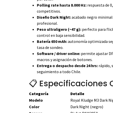
Polling rate hasta 8.000 Hz:
respuesta de 0
competitivos.
Diseño Dark Night:
acabado negro minimalis
profesional.
Peso ultraligero (~47 g):
perfecto para flic
control en baja sensibilidad.
Batería 650 mAh:
autonomía optimizada seg
tasa de sondeo.
Software / driver online:
permite ajustar DP
macros y asignación de botones.
Entrega o despacho desde 24 hrs:
rápido, 
seguimiento a todo Chile.
📋 Especificaciones 
Categoría
Detalle
Modelo
Royal Kludge M3 Dark Ni
Color
Dark Night (negro)