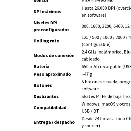
Sensor
PixArt PAW3950
Hasta 26.000 DPI (overcl
DPI máximos
en software)
Niveles DPI
800, 1600, 3200, 6400, 12
preconfigurados
125 / 500 / 1000 / 2000 / 
Polling rate
(configurable)
2.4 GHz inalámbrico, Bl
Modos de conexión
cableado
Batería
650 mAh recargable (US
Peso aproximado
~47 g
5 botones + rueda, prog
Botones
software
Deslizantes
Skates PTFE de baja fric
Windows, macOS y otros
Compatibilidad
USB / BT
Desde 24 horas a todo Ch
Entrega / despacho
y courier)