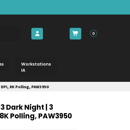
Acceder
$0
0
as
Workstations
IA
 DPI, 8K Polling, PAW3950
 Dark Night | 3
 8K Polling, PAW3950