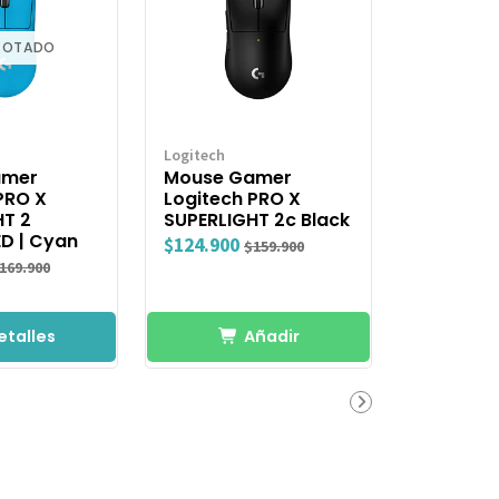
GOTADO
Logitech
amer
Mouse Gamer
PRO X
Logitech PRO X
HT 2
SUPERLIGHT 2c Black
D | Cyan
$124.900
$159.900
169.900
etalles
Añadir