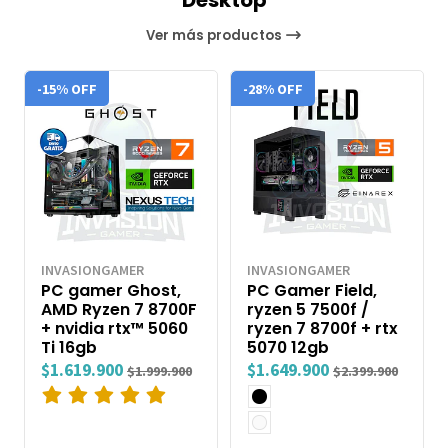
Desktop
Ver más productos
-15% OFF
-28% OFF
INVASIONGAMER
INVASIONGAMER
PC gamer Ghost,
PC Gamer Field,
AMD Ryzen 7 8700F
ryzen 5 7500f /
+ nvidia rtx™ 5060
ryzen 7 8700f + rtx
Ti 16gb
5070 12gb
$1.619.900
$1.649.900
$1.999.900
$2.399.900