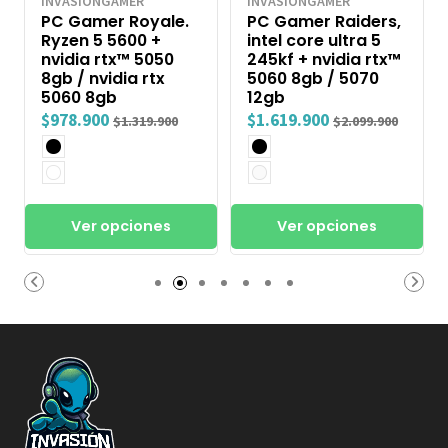
INVASIONGAMER
INVASIONGAMER
PC Gamer Royale.
PC Gamer Raiders,
Ryzen 5 5600 +
intel core ultra 5
nvidia rtx™ 5050
245kf + nvidia rtx™
8gb / nvidia rtx
5060 8gb / 5070
5060 8gb
12gb
$978.900
$1.619.900
$1.319.900
$2.099.900
Ver opciones
Ver opciones