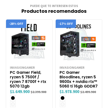
PUEDE QUE TE INTERESEN ESTOS
Productos recomendados
-28% OFF
-17% OFF
INVASIONGAMER
INVASIONGAMER
PC Gamer Field,
PC Gamer
ryzen 5 7500f /
Bloodlines, ryzen 5
ryzen 7 8700f + rtx
9600x + nvidia rtx™
5070 12gb
5060 ti 16gb GDDR7
$1.649.900
$1.978.900
$2.399.900
$2.499.900