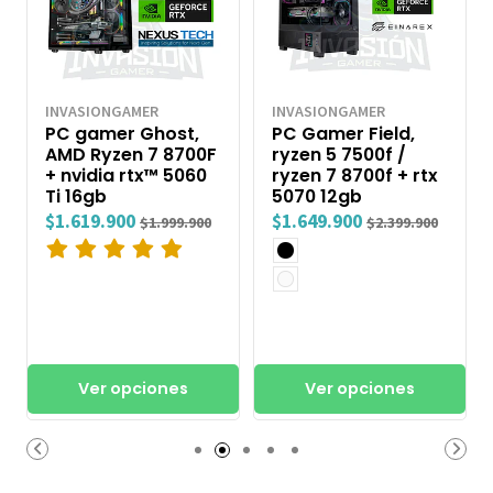
INVASIONGAMER
INVASIONGAMER
PC gamer Ghost,
PC Gamer Field,
AMD Ryzen 7 8700F
ryzen 5 7500f /
+ nvidia rtx™ 5060
ryzen 7 8700f + rtx
Ti 16gb
5070 12gb
$1.619.900
$1.649.900
$1.999.900
$2.399.900
Ver opciones
Ver opciones