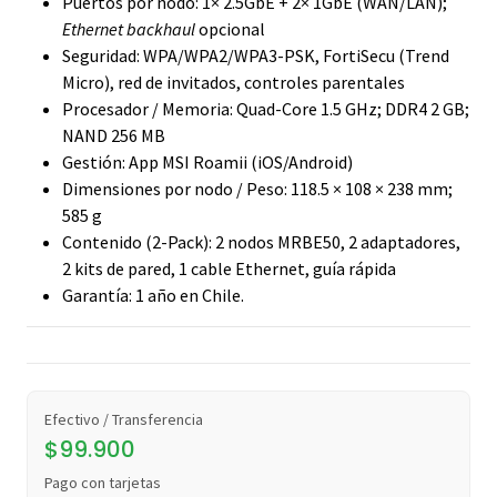
Puertos por nodo: 1× 2.5GbE + 2× 1GbE (WAN/LAN);
Ethernet backhaul
opcional
Seguridad: WPA/WPA2/WPA3-PSK, FortiSecu (Trend
Micro), red de invitados, controles parentales
Procesador / Memoria: Quad-Core 1.5 GHz; DDR4 2 GB;
NAND 256 MB
Gestión: App MSI Roamii (iOS/Android)
Dimensiones por nodo / Peso: 118.5 × 108 × 238 mm;
585 g
Contenido (2-Pack): 2 nodos MRBE50, 2 adaptadores,
2 kits de pared, 1 cable Ethernet, guía rápida
Garantía: 1 año en Chile.
Efectivo / Transferencia
$99.900
Pago con tarjetas