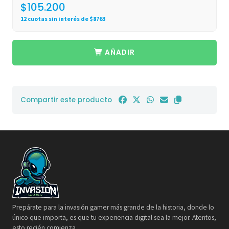
$105.200
12 cuotas sin interés de $8763
AÑADIR
Compartir este producto
Prepárate para la invasión gamer más grande de la historia, donde lo
único que importa, es que tu experiencia digital sea la mejor. Atentos,
esto recién comienza