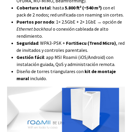
OFDMA, MU-MIMO, Beamforming).
Cobertura total
: hasta
5.800 ft² (~540 m²)
con el
pack de 2 nodos; red unificada con roaming sin cortes.
Puertos por nodo
: 1× 2.5GbE + 2× 1GbE → opción de
Ethernet backhaul
o conexión cableada de alto
rendimiento.
Seguridad
: WPA3-PSK +
FortiSecu (Trend Micro)
, red
de invitados y controles parentales.
Gestión fácil
: app MSI Roamii (iOS/Android) con
instalación guiada, QoS y administración remota.
Diseño de torres triangulares con
kit de montaje
mural
incluido.