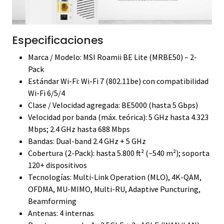
Especificaciones
Marca / Modelo: MSI Roamii BE Lite (MRBE50) – 2-
Pack
Estándar Wi-Fi: Wi-Fi 7 (802.11be) con compatibilidad
Wi-Fi 6/5/4
Clase / Velocidad agregada: BE5000 (hasta 5 Gbps)
Velocidad por banda (máx. teórica): 5 GHz hasta 4.323
Mbps; 2.4 GHz hasta 688 Mbps
Bandas: Dual-band 2.4 GHz + 5 GHz
Cobertura (2-Pack): hasta 5.800 ft² (~540 m²); soporta
120+ dispositivos
Tecnologías: Multi-Link Operation (MLO), 4K-QAM,
OFDMA, MU-MIMO, Multi-RU, Adaptive Puncturing,
Beamforming
Antenas: 4 internas