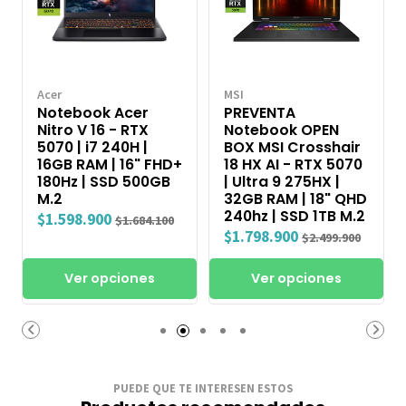
Acer
MSI
Notebook Acer
PREVENTA
Nitro V 16 - RTX
Notebook OPEN
5070 | i7 240H |
BOX MSI Crosshair
16GB RAM | 16" FHD+
18 HX AI - RTX 5070
180Hz | SSD 500GB
| Ultra 9 275HX |
M.2
32GB RAM | 18" QHD
240hz | SSD 1TB M.2
$1.598.900
$1.684.100
$1.798.900
$2.499.900
Ver opciones
Ver opciones
PUEDE QUE TE INTERESEN ESTOS