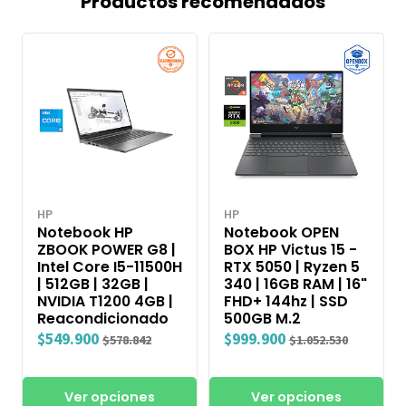
Productos recomendados
HP
HP
Notebook HP
Notebook OPEN
ZBOOK POWER G8 |
BOX HP Victus 15 -
Intel Core I5-11500H
RTX 5050 | Ryzen 5
| 512GB | 32GB |
340 | 16GB RAM | 16"
NVIDIA T1200 4GB |
FHD+ 144hz | SSD
Reacondicionado
500GB M.2
$549.900
$999.900
$578.842
$1.052.530
Ver opciones
Ver opciones