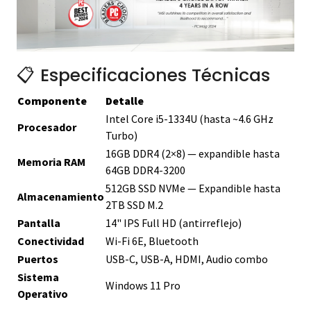
📋 Especificaciones Técnicas
Componente
Detalle
Intel Core i5-1334U (hasta ~4.6 GHz
Procesador
Turbo)
16GB DDR4 (2×8) — expandible hasta
Memoria RAM
64GB DDR4-3200
512GB SSD NVMe — Expandible hasta
Almacenamiento
2TB SSD M.2
Pantalla
14" IPS Full HD (antirreflejo)
Conectividad
Wi-Fi 6E, Bluetooth
Puertos
USB-C, USB-A, HDMI, Audio combo
Sistema
Windows 11 Pro
Operativo