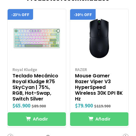
-23% OFF
-30% OFF
Royal Kludge
RAZER
Teclado Mecánico
Mouse Gamer
Royal Kludge R75
Razer Viper V3
SkyCyan | 75%,
HyperSpeed
RGB, Hot-Swap,
Wireless 30K DPI 8K
Switch Silver
Hz
$65.900
$79.900
$89.900
$119.900
Añadir
Añadir